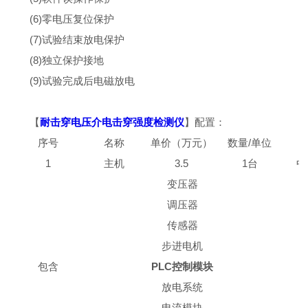
(6)零电压复位保护
(7)试验结束放电保护
(8)独立保护接地
(9)试验完成后电磁放电
【
耐击穿电压介电击穿强度检测仪
】配置：
序号
名称
单价（万元）
数量/单位
1
主机
3.5
1台
中
变压器
调压器
传感器
步进电机
包含
PLC控制模块
放电系统
电流模块